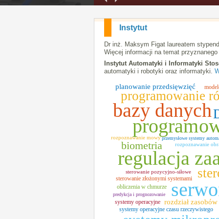
Instytut
Dr inż. Maksym Figat laureatem stypen
Więcej informacji na temat przyznanego
Instytut Automatyki i Informatyki Sto
automatyki i robotyki oraz informatyki.
W
planowanie przedsięwzięć
model
programowanie r
bazy danych
programow
rozpoznawanie mowy
przemysłowe systemy autom
biometria
rozpoznawanie ob
regulacja z
ste
sterowanie pozycyjno-siłowe
sterowanie złożonymi systemami
serwo
obliczenia w chmurze
predykcja i prognozowanie
rozdział zasobów
systemy operacyjne
systemy operacyjne czasu rzeczywistego