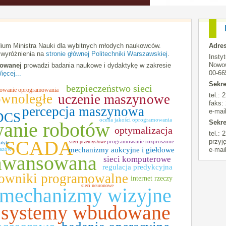
dium Ministra Nauki dla wybitnych młodych naukowców.
Adres
 wyróżnienia na
stronie głównej Politechniki Warszawskiej
.
Insty
Nowow
sowanej
prowadzi badania naukowe i dydaktykę w zakresie
00-66
ięcej...
Sekre
bezpieczeństwo sieci
owanie oprogramowania
tel.:
ównoległe
uczenie maszynowe
faks:
percepcja maszynowa
e-mai
DCS
ocena jakości oprogramowania
Sekre
anie robotów
optymalizacja
tel.: 
SCADA
przyj
programowanie rozproszone
sieci przemysłowe
atyki
e-mai
razów
mechanizmy aukcyjne i giełdowe
aawansowana
sieci komputerowe
regulacja predykcyjna
rowniki programowalne
internet rzeczy
sieci neuronowe
mechanizmy wizyjne
systemy wbudowane