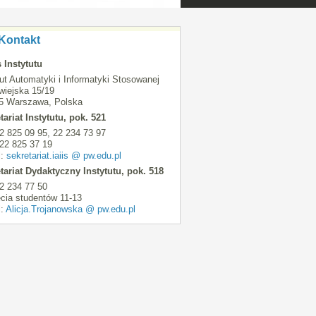
Kontakt
 Instytutu
tut Automatyki i Informatyki Stosowanej
iejska 15/19
5 Warszawa, Polska
tariat Instytutu, pok. 521
 22 825 09 95, 22 234 73 97
 22 825 37 19
l:
sekretariat.iaiis @ pw.edu.pl
tariat Dydaktyczny Instytutu, pok. 518
22 234 77 50
ęcia studentów 11-13
l:
Alicja.Trojanowska @ pw.edu.pl