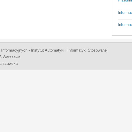
Przedmi
Informa
Informa
k Informacyjnych - Instytut Automatyki i Informatyki Stosowanej
65 Warszawa
Warszawska