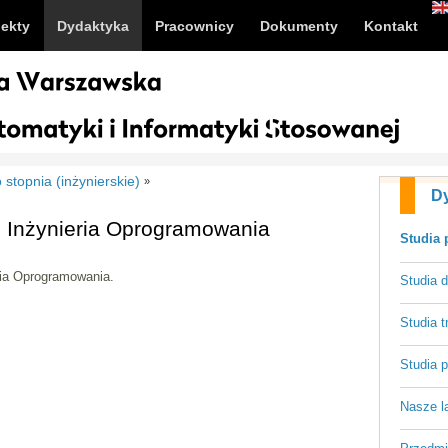
jekty
Dydaktyka
Pracownicy
Dokumenty
Kontakt
 stopnia (inżynierskie)
»
D
i Inżynieria Oprogramowania
Studia 
ria Oprogramowania.
Studia d
Studia t
Studia 
Nasze la