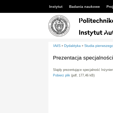
Instytut
Badania naukowe
Pro
IAiIS
Dydaktyka
Studia pierwszego
»
»
Prezentacja specjalnośc
Slajdy prezentujące specjalność Inżynie
Pobierz plik
(pdf, 177,46 kB)