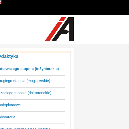
ydaktyka
pierwszego stopnia (inżynierskie)
rugiego stopnia (magisterskie)
rzeciego stopnia (doktoranckie)
podyplomowe
boratoria