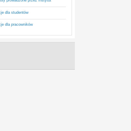
oty prowadzone przez Instytut
cje dla studentów
cje dla pracowników